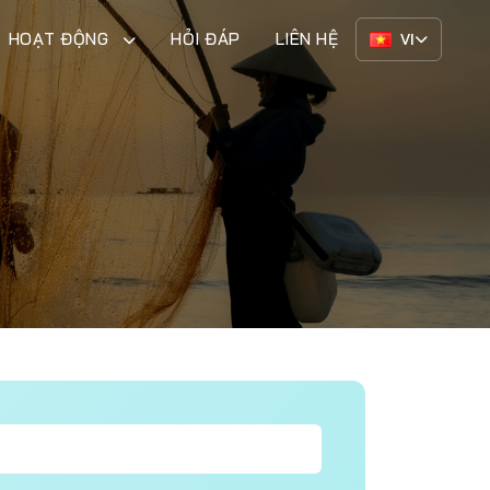
HOẠT ĐỘNG
HỎI ĐÁP
LIÊN HỆ
VI