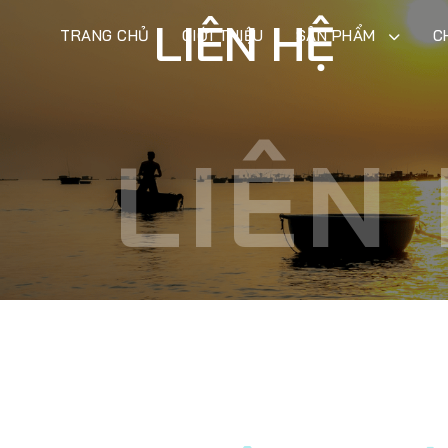
LIÊN HỆ
TRANG CHỦ
GIỚI THIỆU
SẢN PHẨM
C
LIÊN