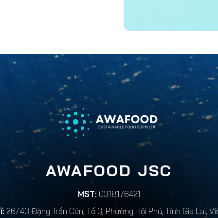
AWAFOOD JSC
MST:
0318176421
ỉ:
26/43 Đặng Trần Côn, Tổ 3, Phường Hội Phú, Tỉnh Gia Lai, Vi