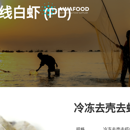
白虾 (PD)
冷冻去壳去虾
规格
冷冻去壳去虾线